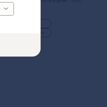
und glatten Look, der durch eine perfekt
...(mehr)
Gewicht: ca. 10
g
ANFRAGEN
HÄNDLERSUCHE
Konfigurator