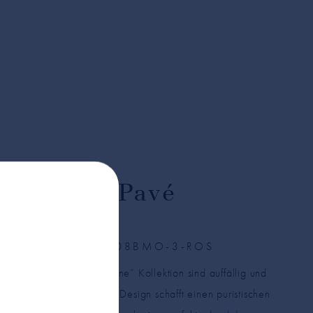
Digne
8
Pavé
RING | 13451-08BMO-3-ROS
Die Ringe aus der „Digne“ Kollektion sind auffällig und
mutig. Das rechteckige Design schafft einen puristischen