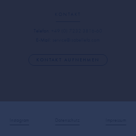
KONTAKT
Telefon:
+49 (0) 7232 3816-60
E-Mail:
service@isabellefa.com
KONTAKT AUFNEHMEN
Instagram
Datenschutz
Impressum