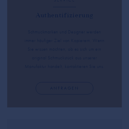
SERVICE
Authentifizierung
Schmuckmarken und Designer werden
immer häufiger Ziel von Kopierern. Wenn
Sie wissen möchten, ob es sich um ein
original Schmuckstück aus unserer
Manufaktur handelt, kontaktieren Sie uns.
ANFRAGEN