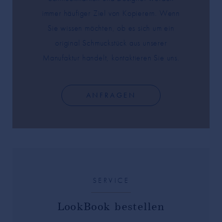
immer häufiger Ziel von Kopierern. Wenn
Sie wissen möchten, ob es sich um ein
original Schmuckstück aus unserer
Manufaktur handelt, kontaktieren Sie uns.
ANFRAGEN
SERVICE
LookBook bestellen