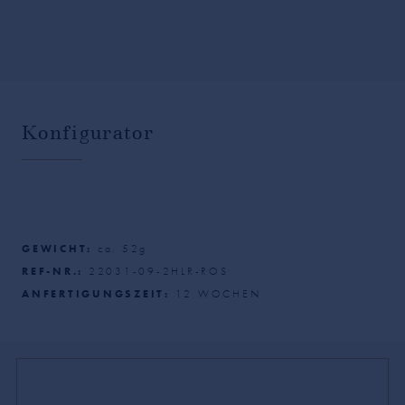
Konfigurator
GEWICHT:
ca.
52
g
REF-NR.:
22031-09-2HLR-ROS
ANFERTIGUNGSZEIT:
12
WOCHEN