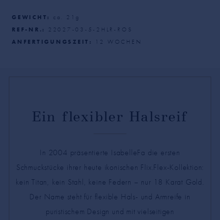
GEWICHT:
ca.
21
g
REF-NR.:
22027-03-5-2HLR-ROS
ANFERTIGUNGSZEIT:
12
WOCHEN
Ein flexibler Halsreif
In 2004 präsentierte IsabelleFa die ersten
Schmuckstücke ihrer heute ikonischen Flix.Flex-Kollektion:
kein Titan, kein Stahl, keine Federn – nur 18 Karat Gold.
Der Name steht für flexible Hals- und Armreife in
puristischem Design und mit vielseitigen